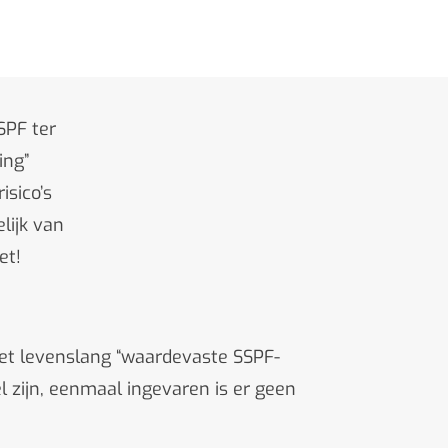
SPF ter
ing”
isico’s
lijk van
iet!
het levenslang “waardevaste SSPF-
l zijn, eenmaal ingevaren is er geen